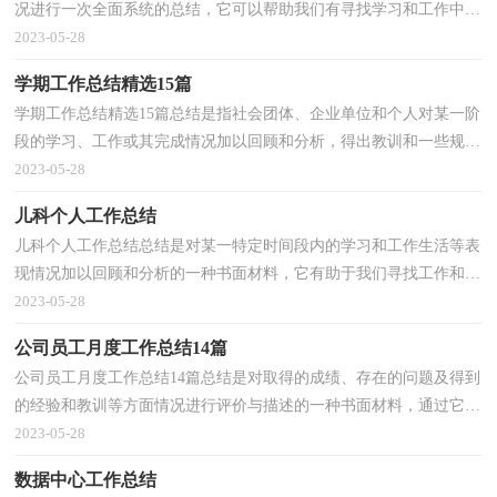
况进行一次全面系统的总结，它可以帮助我们有寻找学习和工作中的
规律，快快来写一份总结吧。那么你真的懂得怎么...
2023-05-28
学期工作总结精选15篇
学期工作总结精选15篇总结是指社会团体、企业单位和个人对某一阶
段的学习、工作或其完成情况加以回顾和分析，得出教训和一些规律
性认识的一种书面材料，它是增长才干的一种好办...
2023-05-28
儿科个人工作总结
儿科个人工作总结总结是对某一特定时间段内的学习和工作生活等表
现情况加以回顾和分析的一种书面材料，它有助于我们寻找工作和事
物发展的规律，从而掌握并运用这些规律，因此我们...
2023-05-28
公司员工月度工作总结14篇
公司员工月度工作总结14篇总结是对取得的成绩、存在的问题及得到
的经验和教训等方面情况进行评价与描述的一种书面材料，通过它可
以全面地、系统地了解以往的学习和工作情况，不...
2023-05-28
数据中心工作总结