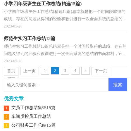
小学四年级班主任工作总结(精选15篇)
小学四年级班主任工作总结(精选15篇)总结就是把一个时间段取得的
成绩、存在的问题及得到的经验和教训进行一次全面系统的总结的书
面材料，它可以促使我们思考，不如立即行动起来...
2023-05-28
师范生实习工作总结15篇
师范生实习工作总结15篇总结就是把一个时间段取得的成绩、存在的
问题及得到的经验和教训进行一次全面系统的总结的书面材料，它可
以帮助我们有寻找学习和工作中的规律，不妨坐下...
2023-05-28
1
2
3
4
5
首页
上一页
下一页
尾页
优秀文章
文员工作总结集锦15篇
1
车间质检员工作总结
2
公司财务工作总结15篇
3