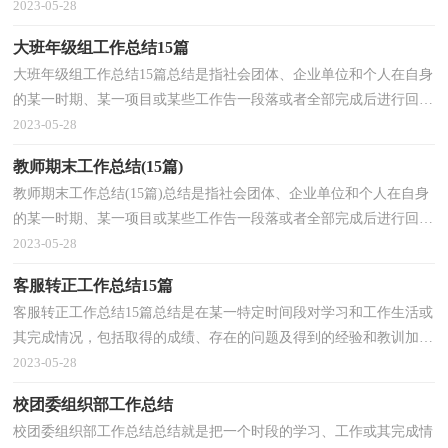
为此要我们写一份总结。但是总结有什么要求呢？下...
2023-05-28
大班年级组工作总结15篇
大班年级组工作总结15篇总结是指社会团体、企业单位和个人在自身
的某一时期、某一项目或某些工作告一段落或者全部完成后进行回顾
检查、分析评价，从而肯定成绩，得到经验，找出差...
2023-05-28
教师期末工作总结(15篇)
教师期末工作总结(15篇)总结是指社会团体、企业单位和个人在自身
的某一时期、某一项目或某些工作告一段落或者全部完成后进行回顾
检查、分析评价，从而肯定成绩，得到经验，找出差...
2023-05-28
客服转正工作总结15篇
客服转正工作总结15篇总结是在某一特定时间段对学习和工作生活或
其完成情况，包括取得的成绩、存在的问题及得到的经验和教训加以
回顾和分析的书面材料，它可使零星的、肤浅的、...
2023-05-28
校团委组织部工作总结
校团委组织部工作总结总结就是把一个时段的学习、工作或其完成情