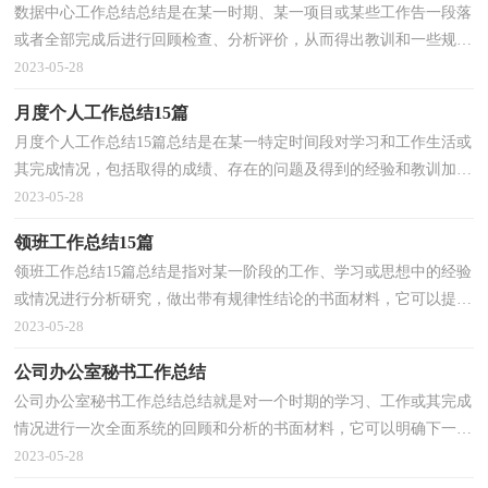
数据中心工作总结总结是在某一时期、某一项目或某些工作告一段落
或者全部完成后进行回顾检查、分析评价，从而得出教训和一些规律
性认识的一种书面材料，通过它可以全面地、系统...
2023-05-28
月度个人工作总结15篇
月度个人工作总结15篇总结是在某一特定时间段对学习和工作生活或
其完成情况，包括取得的成绩、存在的问题及得到的经验和教训加以
回顾和分析的书面材料，它可以给我们下一阶段的...
2023-05-28
领班工作总结15篇
领班工作总结15篇总结是指对某一阶段的工作、学习或思想中的经验
或情况进行分析研究，做出带有规律性结论的书面材料，它可以提升
我们发现问题的能力，为此要我们写一份总结。总结...
2023-05-28
公司办公室秘书工作总结
公司办公室秘书工作总结总结就是对一个时期的学习、工作或其完成
情况进行一次全面系统的回顾和分析的书面材料，它可以明确下一步
的工作方向，少走弯路，少犯错误，提高工作效益，因此...
2023-05-28