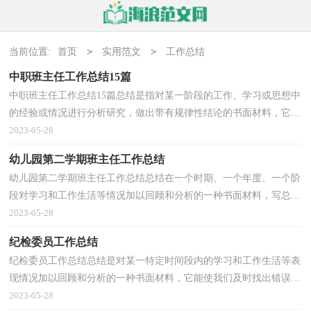
>
>
当前位置:
首页
实用范文
工作总结
中职班主任工作总结15篇
中职班主任工作总结15篇总结是指对某一阶段的工作、学习或思想中
的经验或情况进行分析研究，做出带有规律性结论的书面材料，它能
使我们及时找出错误并改正，因此好好准备一份总结...
2023-05-28
幼儿园第二学期班主任工作总结
幼儿园第二学期班主任工作总结总结在一个时期、一个年度、一个阶
段对学习和工作生活等情况加以回顾和分析的一种书面材料，写总结
有利于我们学习和工作能力的提高，不妨坐下来好...
2023-05-28
纪检委员工作总结
纪检委员工作总结总结是对某一特定时间段内的学习和工作生活等表
现情况加以回顾和分析的一种书面材料，它能使我们及时找出错误并
改正，因此好好准备一份总结吧。总结怎么写才不...
2023-05-28