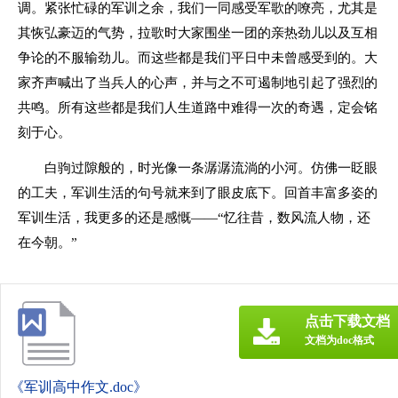
调。紧张忙碌的军训之余，我们一同感受军歌的嘹亮，尤其是
其恢弘豪迈的气势，拉歌时大家围坐一团的亲热劲儿以及互相
争论的不服输劲儿。而这些都是我们平日中未曾感受到的。大
家齐声喊出了当兵人的心声，并与之不可遏制地引起了强烈的
共鸣。所有这些都是我们人生道路中难得一次的奇遇，定会铭
刻于心。
白驹过隙般的，时光像一条潺潺流淌的小河。仿佛一眨眼
的工夫，军训生活的句号就来到了眼皮底下。回首丰富多姿的
军训生活，我更多的还是感慨——“忆往昔，数风流人物，还
在今朝。”
点击下载文档
文档为doc格式
《军训高中作文.doc》