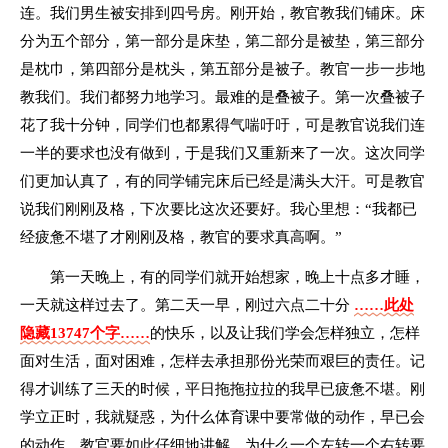
连。我们男生被安排到四号房。刚开始，教官教我们铺床。床
分为五个部分，第一部分是床垫，第二部分是被垫，第三部分
是枕巾，第四部分是枕头，第五部分是被子。教官一步一步地
教我们。我们都努力地学习。最难的是叠被子。第一次叠被子
花了我十分钟，同学们也都累得气喘吁吁，可是教官说我们连
一半的要求也没有做到，于是我们又重新来了一次。这次同学
们更加认真了，有的同学铺完床后已经是满头大汗。可是教官
说我们刚刚及格，下次要比这次还要好。我心里想：“我都已
经疲惫不堪了才刚刚及格，教官的要求真高啊。”
第一天晚上，有的同学们就开始想家，晚上十点多才睡，
一天就这样过去了。第二天一早，刚过六点二十分
……此处
隐藏13747个字……
的快乐，以及让我们学会怎样独立，怎样
面对生活，面对困难，怎样去承担那份光荣而艰巨的责任。记
得才训练了三天的时候，平日拖拖拉拉的我早已疲惫不堪。刚
学立正时，我就疑惑，为什么体育课中要常做的动作，早已会
的动作，教官要如此仔细地讲解，为什么一个左转一个右转要