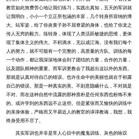
教官如此煞费苦心地让我们练习，实践出真知，五天的军训就
让我明白，小小一个立正所包涵的丰富，几个转身所容纳的博
大。站军姿，给了你炎黄子孙不屈脊梁的身体，也给了你龙之
传人无穷的毅力。练转身，体现了人类活跃敏捷的思维，更体
现了集体主义的伟大。不积滴水，无以成江海。没有我们每个
人的努力，就不可能有一个完整的，高质量的方队。训练的每
一个动作，都让我深深地体会到了团结的力量，合作的力量，
以及团队精神的重要。而军训更教会了我超出这以外的东西。
那就是认真对待自己的错误。也许生命中的美丽也就在于袒露
自己的错误。那是一种真实的美。不刻意隐瞒什么，不对就是
不对。而在这种自然中流露的那种质朴是任何东西也粉饰不来
的。或许学到的东西远不止这些。但是紧张而又愉快的训练中
的亲身体验，严格而又平易近人的教官的谆谆教诲，我想，我
终身受用不尽了。
其实军训也并非是常人心目中的魔鬼训练、灰色的咏叹