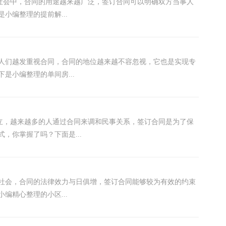
的社会中，合同的用途越来越广泛，签订合同可以明确双方当事人
小编整理的提前解...
，人们越发重视合同，合同的地位越来越不容忽视，它也是实现专
是小编整理的单间房...
建立，越来越多的人通过合同来调和民事关系，签订合同是为了保
，你掌握了吗？下面是...
社会，合同的法律效力与日俱增，签订合同能够较为有效的约束
编精心整理的小区...