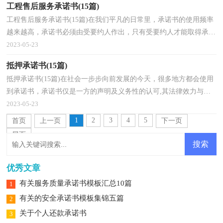
工程售后服务承诺书(15篇)
工程售后服务承诺书(15篇)在我们平凡的日常里，承诺书的使用频率
越来越高，承诺书必须由受要约人作出，只有受要约人才能取得承诺
的权利，受要约人以外的第三人不享有承诺的权利。那...
2023-05-23
抵押承诺书(15篇)
抵押承诺书(15篇)在社会一步步向前发展的今天，很多地方都会使用
到承诺书，承诺书仅是一方的声明及义务性的认可,其法律效力与合
同是不同的。如何写一份恰当的承诺书呢？以下是小...
2023-05-23
1
2
3
4
5
首页
上一页
下一页
尾页
优秀文章
有关服务质量承诺书模板汇总10篇
1
有关的安全承诺书模板集锦五篇
2
关于个人还款承诺书
3