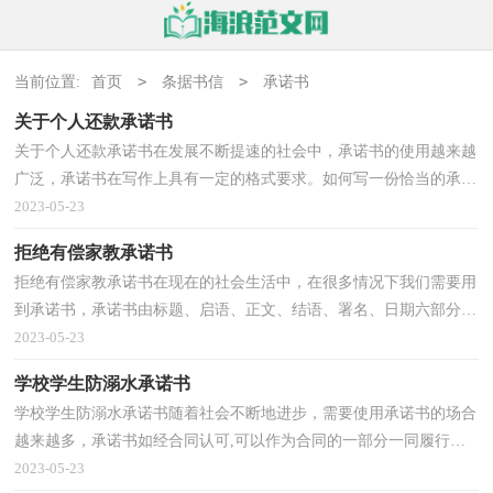
>
>
当前位置:
首页
条据书信
承诺书
关于个人还款承诺书
关于个人还款承诺书在发展不断提速的社会中，承诺书的使用越来越
广泛，承诺书在写作上具有一定的格式要求。如何写一份恰当的承诺
书呢？以下是小编帮大家整理的关于个人还款承诺书...
2023-05-23
拒绝有偿家教承诺书
拒绝有偿家教承诺书在现在的社会生活中，在很多情况下我们需要用
到承诺书，承诺书由标题、启语、正文、结语、署名、日期六部分组
成。如何写一份恰当的承诺书呢？以下是小编精心整...
2023-05-23
学校学生防溺水承诺书
学校学生防溺水承诺书随着社会不断地进步，需要使用承诺书的场合
越来越多，承诺书如经合同认可,可以作为合同的一部分一同履行。
为了让您在写承诺书时更加简单方便，以下是小编整...
2023-05-23