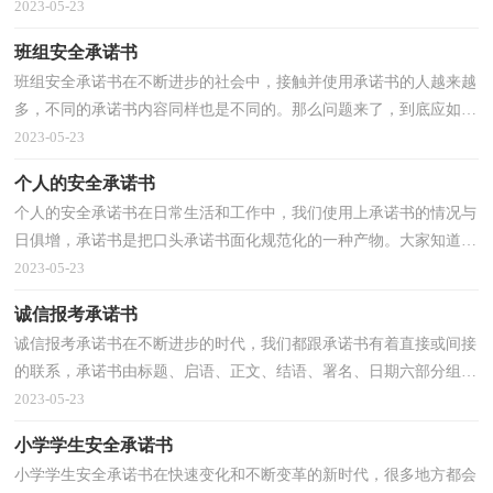
诺书，就得考验诚信。相信很多朋友都对写承诺书感到非...
2023-05-23
班组安全承诺书
班组安全承诺书在不断进步的社会中，接触并使用承诺书的人越来越
多，不同的承诺书内容同样也是不同的。那么问题来了，到底应如何
写一份恰当的承诺书呢？下面是小编为大家整理的班组...
2023-05-23
个人的安全承诺书
个人的安全承诺书在日常生活和工作中，我们使用上承诺书的情况与
日俱增，承诺书是把口头承诺书面化规范化的一种产物。大家知道承
诺书的格式吗？下面是小编为大家收集的个人的安全...
2023-05-23
诚信报考承诺书
诚信报考承诺书在不断进步的时代，我们都跟承诺书有着直接或间接
的联系，承诺书由标题、启语、正文、结语、署名、日期六部分组
成。大家知道承诺书的格式吗？下面是小编帮大家整理...
2023-05-23
小学学生安全承诺书
小学学生安全承诺书在快速变化和不断变革的新时代，很多地方都会