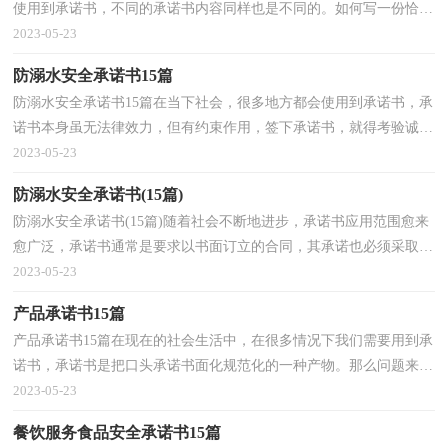
使用到承诺书，不同的承诺书内容同样也是不同的。如何写一份恰当
的承诺书呢？以下是小编为大家收集的小学学生安全...
2023-05-23
防溺水安全承诺书15篇
防溺水安全承诺书15篇在当下社会，很多地方都会使用到承诺书，承
诺书本身虽无法律效力，但有约束作用，签下承诺书，就得考验诚
信。那要怎么写好承诺书呢？下面是小编收集整理的防溺水安...
2023-05-23
防溺水安全承诺书(15篇)
防溺水安全承诺书(15篇)随着社会不断地进步，承诺书应用范围愈来
愈广泛，承诺书通常是要求以书面订立的合同，其承诺也必须采取书
面形式。你所见过的承诺书是什么样的呢？以下是小编...
2023-05-23
产品承诺书15篇
产品承诺书15篇在现在的社会生活中，在很多情况下我们需要用到承
诺书，承诺书是把口头承诺书面化规范化的一种产物。那么问题来
了，到底应如何写一份恰当的承诺书呢？以下是小编精心...
2023-05-23
餐饮服务食品安全承诺书15篇