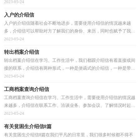
单位接洽、联系、磋商工作和事情等所写的一种专...
2023-05-24
入户的介绍信
入户的介绍信随着社会不断地进步，需要使用介绍信的情况越来越
多，介绍信可以帮助对方了解我们的身份、来历，同时也赋予了我们
一定的责任和权利。如何写一份恰当的介绍信呢？以下是...
2023-05-24
转出档案介绍信
转出档案介绍信在学习、工作生活中，我们都跟介绍信有着直接或间
接的联系，介绍信有两种形式，一种是便函式的介绍信，一种是带存
根的介绍信。还是对介绍信一筹莫展吗？下面是小编为大...
2023-05-24
工商档案查询介绍信
工商档案查询介绍信在学习、工作生活中，需要使用介绍信的情况越
来越多，介绍信在联系工作、洽谈业务、参加会议、了解情况时起到
自我说明的作用。介绍信的注意事项有许多，你确定...
2023-05-24
有关贫困生介绍信8篇
有关贫困生介绍信8篇在我们平凡的日常里，我们很多时候都不得不