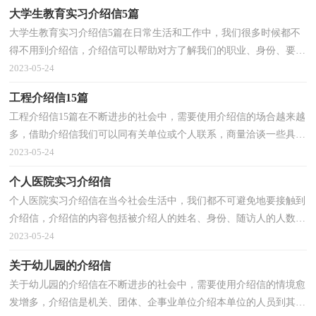
大学生教育实习介绍信5篇
大学生教育实习介绍信5篇在日常生活和工作中，我们很多时候都不
得不用到介绍信，介绍信可以帮助对方了解我们的职业、身份、要办
的事情、要见的人、有什么希望和要求等。相信许...
2023-05-24
工程介绍信15篇
工程介绍信15篇在不断进步的社会中，需要使用介绍信的场合越来越
多，借助介绍信我们可以同有关单位或个人联系，商量洽谈一些具体
事宜。那么你有了解过介绍信吗？下面是小编为大家收...
2023-05-24
个人医院实习介绍信
个人医院实习介绍信在当今社会生活中，我们都不可避免地要接触到
介绍信，介绍信的内容包括被介绍人的姓名、身份、随访人的人数、
活动的目的、对受访单位的请求等。相信许多人会...
2023-05-24
关于幼儿园的介绍信
关于幼儿园的介绍信在不断进步的社会中，需要使用介绍信的情境愈
发增多，介绍信是机关、团体、企事业单位介绍本单位的人员到其他