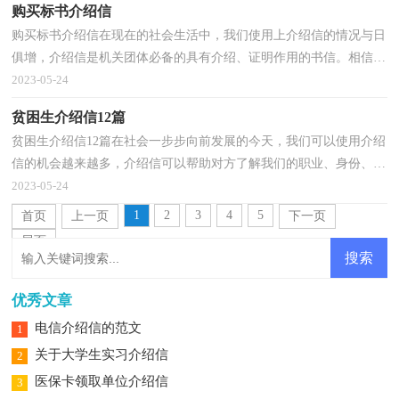
购买标书介绍信
购买标书介绍信在现在的社会生活中，我们使用上介绍信的情况与日
俱增，介绍信是机关团体必备的具有介绍、证明作用的书信。相信写
介绍信是一个让许多人都头痛的问题，以下是小编为...
2023-05-24
贫困生介绍信12篇
贫困生介绍信12篇在社会一步步向前发展的今天，我们可以使用介绍
信的机会越来越多，介绍信可以帮助对方了解我们的职业、身份、要
办的事情、要见的人、有什么希望和要求等。怎么...
2023-05-24
1
2
3
4
5
首页
上一页
下一页
尾页
优秀文章
电信介绍信的范文
1
关于大学生实习介绍信
2
医保卡领取单位介绍信
3