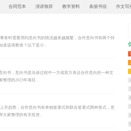
合同范本
演讲致辞
教学资料
条据书信
作文写
洽谈事务时需要用到意向书的情况越来越频繁，合作意向书有两个特
道该请教谁？以下是小...
了意向书，意向书是洽谈过程中一方或双方表达合作意向的一种文
的2023年项目...
呈上升趋势，合作意向书有单独签署式和联合签署式两种形式，意
大家整理的有关投资...