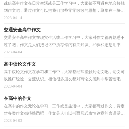
诚信高中作文在日常生活或是工作学习中，大家都不可避免地会接触
到作文吧，通过作文可以把我们那些零零散散的思想，聚集在一块。
那么，怎么去写作文呢？下面是小编帮大家整理的诚信高...
2023-04-14
交通安全高中作文
交通安全高中作文在现实生活或工作学习中，大家对作文都再熟悉不
过了吧，作文是人们把记忆中所存储的有关知识、经验和思想用书面
形式表达出来的记叙方式。还是对作文一筹莫展吗...
2023-04-04
高中议论文作文
高中议论文作文在学习和工作中，大家都经常接触到论文吧，论文可
以推广经验，交流认识。相信很多朋友都对写论文感到非常苦恼吧，
下面是小编帮大家整理的高中议论文作文，欢迎阅读，希望...
2023-04-04
在高中的作文
在高中的作文无论在学习、工作或是生活中，大家都写过作文，肯定
对各类作文都很熟悉吧，作文是人们以书面形式表情达意的言语活
动。你知道作文怎样才能写的好吗？下面是小编整理的在...
2023-04-03