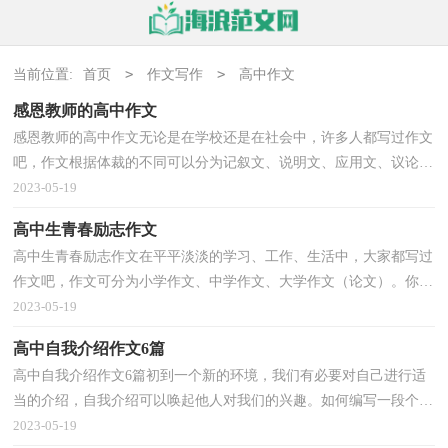
>
>
当前位置:
首页
作文写作
高中作文
感恩教师的高中作文
感恩教师的高中作文无论是在学校还是在社会中，许多人都写过作文
吧，作文根据体裁的不同可以分为记叙文、说明文、应用文、议论
文。相信写作文是一个让许多人都头痛的问题，下面是...
2023-05-19
高中生青春励志作文
高中生青春励志作文在平平淡淡的学习、工作、生活中，大家都写过
作文吧，作文可分为小学作文、中学作文、大学作文（论文）。你知
道作文怎样才能写的好吗？下面是小编整理的高中生青春...
2023-05-19
高中自我介绍作文6篇
高中自我介绍作文6篇初到一个新的环境，我们有必要对自己进行适
当的介绍，自我介绍可以唤起他人对我们的兴趣。如何编写一段个性
的自我介绍？下面是小编帮大家整理的高中自我介绍...
2023-05-19