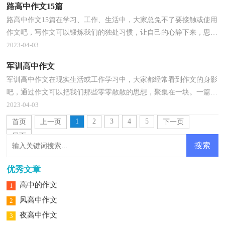
路高中作文15篇
路高中作文15篇在学习、工作、生活中，大家总免不了要接触或使用
作文吧，写作文可以锻炼我们的独处习惯，让自己的心静下来，思考
自己未来的方向。为了让您在写作文时更加简单方便，下...
2023-04-03
军训高中作文
军训高中作文在现实生活或工作学习中，大家都经常看到作文的身影
吧，通过作文可以把我们那些零零散散的思想，聚集在一块。一篇什
么样的作文才能称之为优秀作文呢？下面是小编精心整...
2023-04-03
1
2
3
4
5
首页
上一页
下一页
尾页
优秀文章
高中的作文
1
风高中作文
2
夜高中作文
3