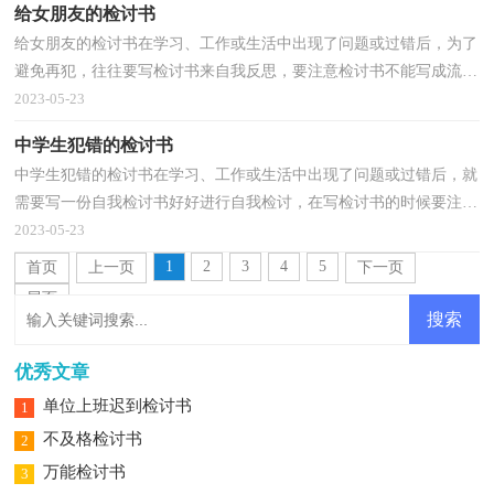
给女朋友的检讨书
给女朋友的检讨书在学习、工作或生活中出现了问题或过错后，为了
避免再犯，往往要写检讨书来自我反思，要注意检讨书不能写成流水
账。怎样写检讨书才能做到语言准确呢？下面是小编为...
2023-05-23
中学生犯错的检讨书
中学生犯错的检讨书在学习、工作或生活中出现了问题或过错后，就
需要写一份自我检讨书好好进行自我检讨，在写检讨书的时候要注意
用语诚恳。想写检讨书却不知道该请教谁？下面是小...
2023-05-23
1
2
3
4
5
首页
上一页
下一页
尾页
优秀文章
单位上班迟到检讨书
1
不及格检讨书
2
万能检讨书
3