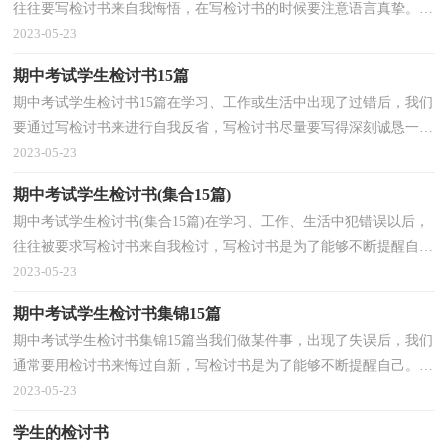
往往要写检讨书来自我悔悟，在写检讨书的时候要注意语言真挚。快
来参考检讨书是怎么写的吧，下面是小编帮大家整理...
2023-05-23
期中考试学生检讨书15篇
期中考试学生检讨书15篇在学习、工作或生活中出现了过错后，我们
要通过写检讨书来进行自我反省，写检讨书尽量要写得深刻诚恳一
些。检讨书的注意事项有许多，你确定会写吗？以下是小...
2023-05-23
期中考试学生检讨书(集合15篇)
期中考试学生检讨书(集合15篇)在学习、工作、生活中犯错误以后，
往往被要求写检讨书来自我检讨，写检讨书是为了能够不断提醒自
己。怎样写检讨书才能做到语言准确呢？以下是小编收...
2023-05-23
期中考试学生检讨书集锦15篇
期中考试学生检讨书集锦15篇当我们做某件事，出现了失误后，我们
通常要用检讨书来悔过自新，写检讨书是为了能够不断提醒自己。什
么样的检讨书才是好的检讨书呢？下面是小编收集整理...
2023-05-23
学生的检讨书