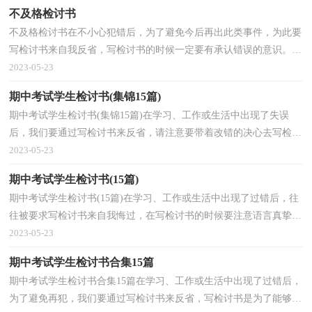
不及格检讨书
不及格检讨书在不小心犯错后，为了避免今后再出此类事件，为此要
写检讨书来自我反省，写检讨书的时候一定要有承认错误的意识。快
来参考检讨书是怎么写的吧，下面是小编帮大家整理的...
2023-05-23
期中考试学生检讨书(集锦15篇)
期中考试学生检讨书(集锦15篇)在学习、工作或生活中出现了失误
后，我们要通过写检讨书来反省，请注意要带着改错的决心去写检讨
书。你还在为写检讨书而苦恼吗？以下是小编为大家收...
2023-05-23
期中考试学生检讨书(15篇)
期中考试学生检讨书(15篇)在学习、工作或生活中出现了过错后，往
往被要求写检讨书来自我悔过，在写检讨书的时候要注意语言真挚。
怎样写检讨书才能做到语言准确呢？以下是小编精心...
2023-05-23
期中考试学生检讨书合集15篇
期中考试学生检讨书合集15篇在学习、工作或生活中出现了过错后，
为了避免再犯，我们要通过写检讨书来反省，写检讨书是为了能够不